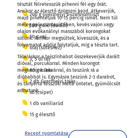
tésztát félretesszük pihenni fél-egy órát.
Amikor az élesztő dolgozni kezd, átkeverjük,
200 g Gyermelyi búzafinomliszt
majd pihentetjük 10-15 percig ismét. Nem túl
meleg palacsintasütőben, kevés vajon vagy
100 g dió (darált)
olajon evőkanálnyi masszából korongokat
50 g vaj
sütünk. Amikor megsültek, kivesszük, és a
folyamatot addig folytatjuk, míg a tészta tart.
olaj (sütéshez)
Tálaláskor a tejszínhabot összekeverjük darált
3, 5 dl tej
dióval, porcukorral. Minden korongot
80 g cukor
megkenünk lekvárral, és teszünk rá a
dióhabból is. Egymásra teszünk 2-3 darabot,
2 db Gyermelyi tojás
és tányérra tesszük. Mellé öntetet, gyümölcsöt
adhatunk.
só (csipet)
1 db vaníliarúd
15 g élesztő
Recept nyomtatása