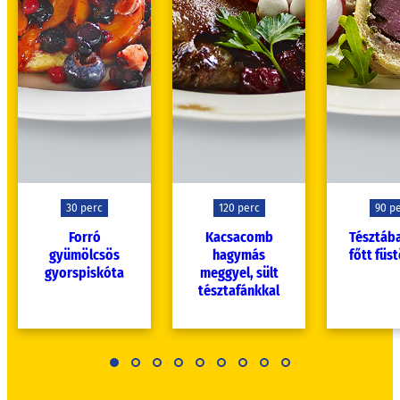
30 perc
120 perc
90 p
Forró
Kacsacomb
Tésztába
gyümölcsös
hagymás
főtt füst
gyorspiskóta
meggyel, sült
tésztafánkkal