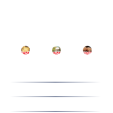
Ugrás
a
HU
tartalomhoz
MENÜ
TÉSZTA
LISZT
TOJÁS
Termékek
Receptek
Cégünkről