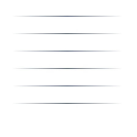
Dolgozz nálunk
Hírek
Kapcsolat
Amiben egyetértünk
Nyereményjáték
Nyílt nap
Részvényesi hirdetmények