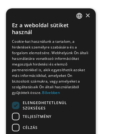
×
Ez a weboldal sütiket
HUNGARIAN
használ
EN
Cookie-kat használunk a tartalom, a
hirdetések személyre szabására és a
SK
forgalom elemzésére. Webhelyünk Ön általi
RO
használatára vonatkozó információkat
megosztjuk hirdetési és elemző
partnereinkkel is, akik egyesíthetik azokat
más információkkal, amelyeket Ön
biztosított számukra, vagy amelyeket a
szolgáltatásaik Ön általi használatából
gyűjtöttek össze.
Bővebben
ELENGEDHETETLENÜL
SZÜKSÉGES
TELJESÍTMÉNY
CÉLZÁS