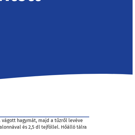
ra vágott hagymát, majd a tűzről levéve
lonnával és 2,5 dl tejföllel. Hőálló tálra