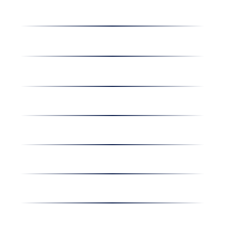
Receptek
Cégünkről
Dolgozz nálunk
Hírek
Kapcsolat
Amiben egyetértünk
Nyereményjáték
Nyílt nap