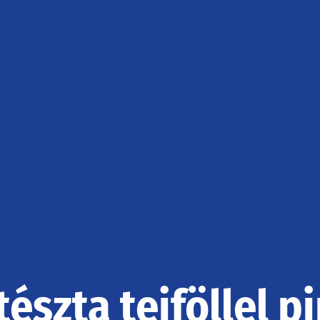
tészta tejföllel pi