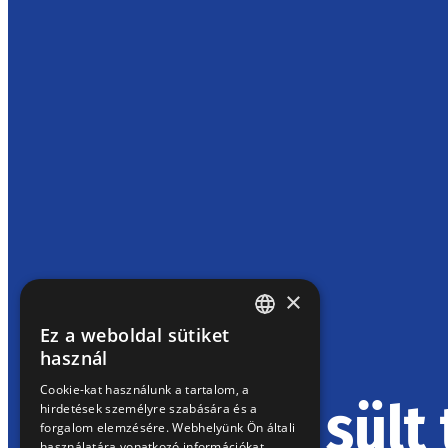
×
Ez a weboldal sütiket
HUNGARIAN
használ
EN
Cookie-kat használunk a tartalom, a
Juhtúróval sült 
hirdetések személyre szabására és a
SK
forgalom elemzésére. Webhelyünk Ön általi
RO
használatára vonatkozó információkat