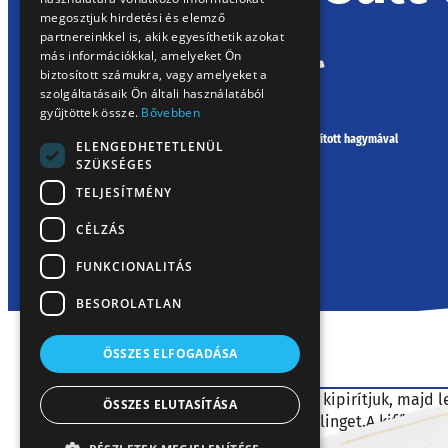
hagymával
megosztjuk hirdetési és elemző
partnereinkkel is, akik egyesíthetik azokat
más információkkal, amelyeket Ön
biztosított számukra, vagy amelyeket a
szolgáltatásaik Ön általi használatából
gyűjtöttek össze.
Bővebben
Kezdőlap
/
Receptek
/
Juhtúróval sült tészta tejföllel pirított hagymával
ELENGEDHETETLENÜL
SZÜKSÉGES
TELJESÍTMÉNY
CÉLZÁS
FUNKCIONALITÁS
BESOROLATLAN
30 perc
ELKÉSZÍTÉS
ÖSSZES ELFOGADÁSA
A szalonnát apró kockákra vágjuk, és kipirítjuk, majd l
ÖSSZES ELUTASÍTÁSA
beleszórjuk a gorombára vágott snidlinget.A kifőtt, lesz
kezdő
tesszük, és sütőben megpirítjuk.