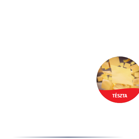
Ugrás
a
HU
tartalomhoz
TÉSZTA
Termékek