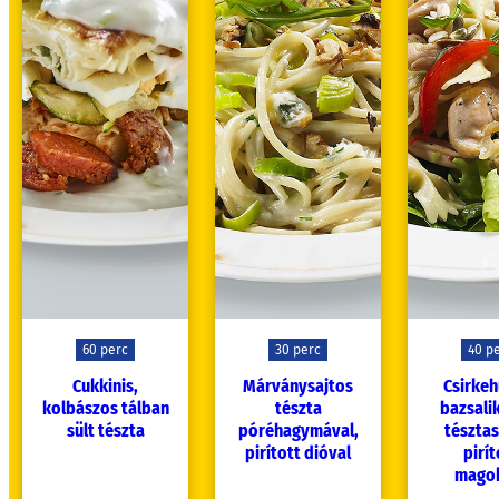
60 perc
30 perc
40 p
Cukkinis,
Márványsajtos
Csirkeh
kolbászos tálban
tészta
bazsal
sült tészta
póréhagymával,
tésztas
pirított dióval
pirít
mago