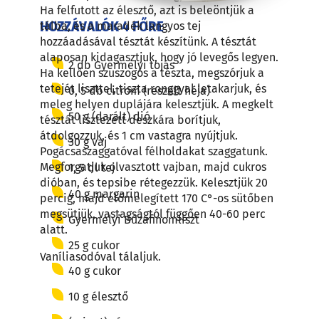
Ha felfutott az élesztő, azt is beleöntjük a
HOZZÁVALÓK 4 FŐRE
tálba, és a maradék langyos tej
hozzáadásával tésztát készítünk. A tésztát
alaposan kidagasztjuk, hogy jó levegős legyen.
2 db Gyermelyi tojás
Ha kellően szuszogós a tészta, megszórjuk a
tetejét liszttel, tiszta ronggyal letakarjuk, és
0, 5 db citrom (reszelt héja)
meleg helyen duplájára kelesztjük. A megkelt
50 g (darált) dió
tésztát lisztezett deszkára borítjuk,
átdolgozzuk, és 1 cm vastagra nyújtjuk.
30 g vaj
Pogácsaszaggatóval félholdakat szaggatunk.
Megforgatjuk olvasztott vajban, majd cukros
1, 5 dl tej
dióban, és tepsibe rétegezzük. Kelesztjük 20
40 g margarin
percig, majd előmelegített 170 C°-os sütőben
megsütjük, vastagságtól függően 40-60 perc
Gyermelyi Búzafinomliszt
alatt.
25 g cukor
Vaníliasodóval tálaljuk.
40 g cukor
10 g élesztő