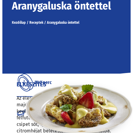
Aranygaluska öntettel
Kezdőlap
/
Receptek
/
Aranygaluska öntettel
200 perc
ELKÉSZÍTÉS
Az élesztőt 1 teáskanál cukorral elkeverjük,
majd hozzáadunk 0,25 dl langyos tejet, és
haladó
kevés lisztet szórunk rá. Langyos helyen
felfuttatjuk. A maradék lisztet, 25g cukrot,
csipet sót, 1,5 db tojássárgáját, reszelt
citromhéjat beletesszük egy nagyobb tálba.