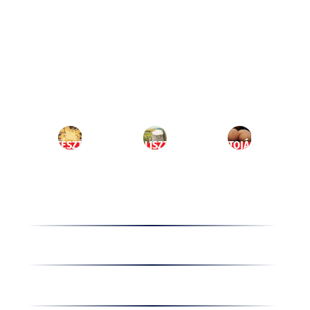
Ugrás
a
HU
tartalomhoz
MENÜ
TÉSZTA
LISZT
TOJÁS
Termékek
Receptek
Cégünkről