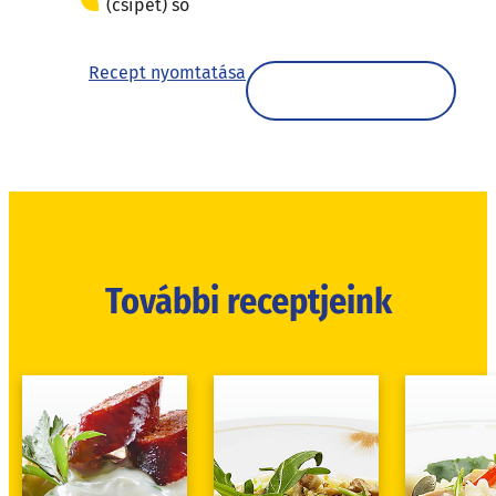
(csipet) só
Recept nyomtatása
További receptjeink