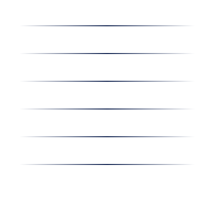
Dolgozz nálunk
Hírek
Kapcsolat
Amiben egyetértünk
Nyereményjáték
Nyílt nap
Részvényesi hirdetmények