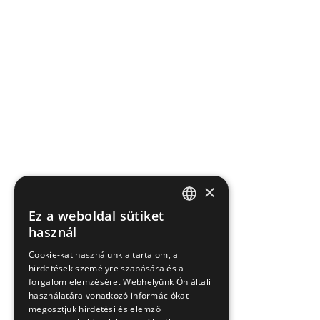
×
Ez a weboldal sütiket
HUNGARIAN
használ
EN
Cookie-kat használunk a tartalom, a
hirdetések személyre szabására és a
SK
forgalom elemzésére. Webhelyünk Ön általi
RO
használatára vonatkozó információkat
megosztjuk hirdetési és elemző