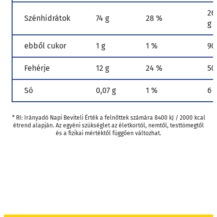
26
Szénhidrátok
74 g
28 %
g
ebből cukor
1 g
1 %
90
Fehérje
12 g
24 %
50
Só
0,07 g
1 %
6 
* RI: Irányadó Napi Beviteli Érték a felnőttek számára 8400 kJ / 2000 kcal
étrend alapján. Az egyéni szükséglet az életkortól, nemtől, testtömegtől
és a fizikai mértéktől függően változhat.