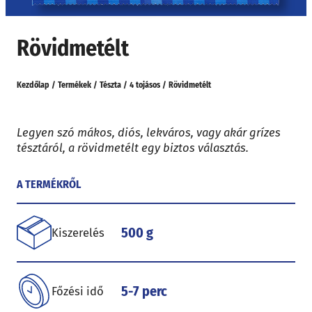
Rövidmetélt
Kezdőlap
/
Termékek
/
Tészta
/
4 tojásos
/
Rövidmetélt
Legyen szó mákos, diós, lekváros, vagy akár grízes
tésztáról, a rövidmetélt egy biztos választás.
A TERMÉKRŐL
500 g
Kiszerelés
5-7 perc
Főzési idő