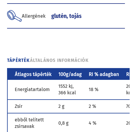
glutén, tojás
Allergének
TÁPÉRTÉK
ÁLTALÁNOS INFORMÁCIÓK
Átlagos tápérték
100g/adag
RI % adagban
RI
1552 kJ,
20
Energiatartalom
18 %
366 kcal
kc
Zsír
2 g
2 %
70
ebből telített
0,8 g
4 %
20
zsírsavak