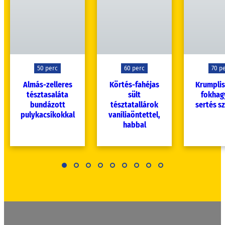
50 perc
60 perc
70 p
Almás-zelleres
Körtés-fahéjas
Krumplis
tésztasaláta
sült
fokha
bundázott
tésztatallárok
sertés sz
pulykacsíkokkal
vaníliaöntettel,
habbal