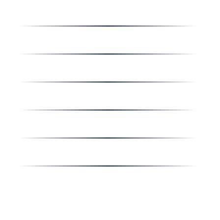
Dolgozz nálunk
Hírek
Kapcsolat
Amiben egyetértünk
Nyereményjáték
Nyílt nap
Részvényesi hirdetmények