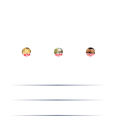
Ugrás
a
HU
tartalomhoz
MENÜ
TÉSZTA
LISZT
TOJÁS
Termékek
Receptek
Cégünkről