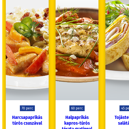
70 perc
60 perc
45 p
Harcsapaprikás
Halpaprikás
Tojáste
túrós csuszával
kapros-túrós
salát
tészta gratinnal