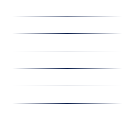
Dolgozz nálunk
Hírek
Kapcsolat
Amiben egyetértünk
Nyereményjáték
Nyílt nap
Részvényesi hirdetmények