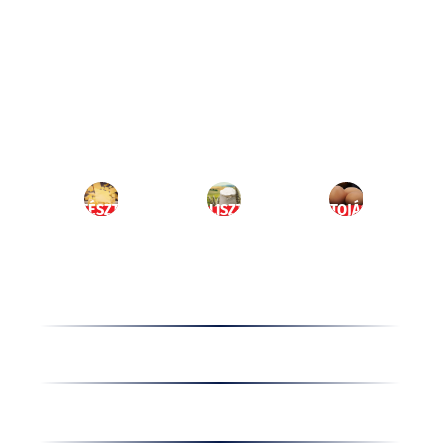
Ugrás
a
HU
tartalomhoz
MENÜ
TÉSZTA
LISZT
TOJÁS
Termékek
Receptek
Cégünkről