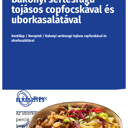
tojásos copfocskával és
uborkasalátával
Kezdőlap
/
Receptek
/
Bakonyi sertésragu tojásos copfocskával és
uborkasalátával
70 perc
ELKÉSZÍTÉS
Az uborkát vékonyra gyaluljuk, sózzuk, és 15
percig állni
félprofi
hagyjuk. A vizet, ecetet, cukrot és borsot