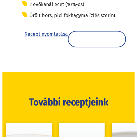
2 evőkanál ecet (10%-os)
Őrölt bors, pici fokhagyma ízlés szerint
Recept nyomtatása
További receptjeink