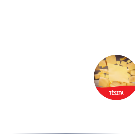
Ugrás
a
HU
tartalomhoz
TÉSZTA
Termékek