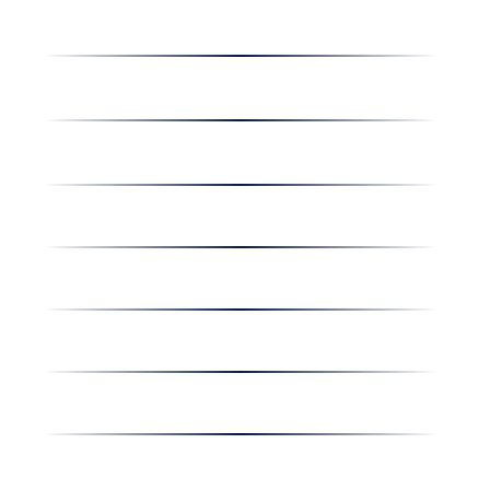
Receptek
Cégünkről
Dolgozz nálunk
Hírek
Kapcsolat
Amiben egyetértünk
Nyereményjáték
Nyílt nap