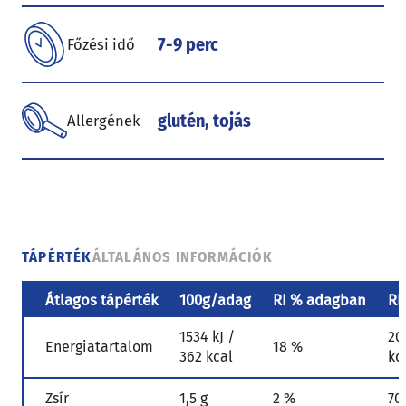
7-9 perc
Főzési idő
glutén, tojás
Allergének
TÁPÉRTÉK
ÁLTALÁNOS INFORMÁCIÓK
Átlagos tápérték
100g/adag
RI % adagban
RI
1534 kJ /
20
Energiatartalom
18 %
362 kcal
kc
Zsír
1,5 g
2 %
70