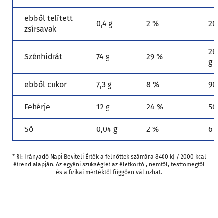
ebből telített
0,4 g
2 %
20
zsírsavak
26
Szénhidrát
74 g
29 %
g
ebből cukor
7,3 g
8 %
90
Fehérje
12 g
24 %
50
Só
0,04 g
2 %
6 
* RI: Irányadó Napi Beviteli Érték a felnőttek számára 8400 kJ / 2000 kcal
étrend alapján. Az egyéni szükséglet az életkortól, nemtől, testtömegtől
és a fizikai mértéktől függően változhat.