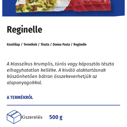
Reginelle
Kezdőlap
/
Termékek
/
Tészta
/
Donna Pasta
/
Reginelle
A klasszikus krumplis, túrós vagy káposztás tészta
elhagyhatatlan kelléke. A kiváló alaktartásnak
köszönhetően bátran összekeverhetjük az
alapanyagokkal.
A TERMÉKRŐL
500 g
Kiszerelés