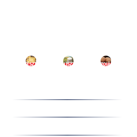
Ugrás
a
HU
tartalomhoz
MENÜ
TÉSZTA
LISZT
TOJÁS
Termékek
Receptek
Cégünkről