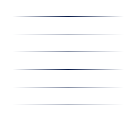
Dolgozz nálunk
Hírek
Kapcsolat
Amiben egyetértünk
Nyereményjáték
Nyílt nap
Részvényesi hirdetmények