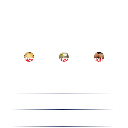
Ugrás
a
HU
tartalomhoz
MENÜ
TÉSZTA
LISZT
TOJÁS
Termékek
Receptek
Cégünkről