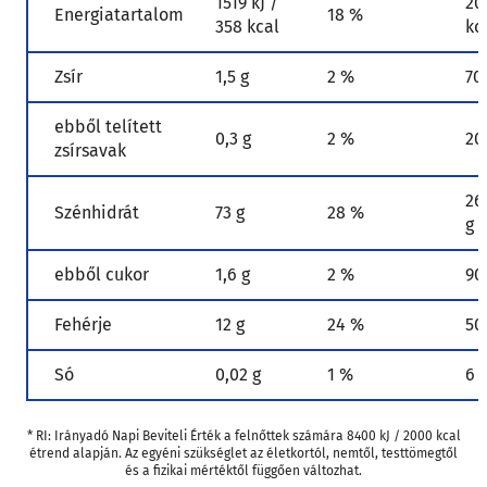
1519 kJ /
20
Energiatartalom
18 %
358 kcal
kc
Zsír
1,5 g
2 %
70
ebből telített
0,3 g
2 %
20
zsírsavak
26
Szénhidrát
73 g
28 %
g
ebből cukor
1,6 g
2 %
90
Fehérje
12 g
24 %
50
Só
0,02 g
1 %
6 
* RI: Irányadó Napi Beviteli Érték a felnőttek számára 8400 kJ / 2000 kcal
étrend alapján. Az egyéni szükséglet az életkortól, nemtől, testtömegtől
és a fizikai mértéktől függően változhat.