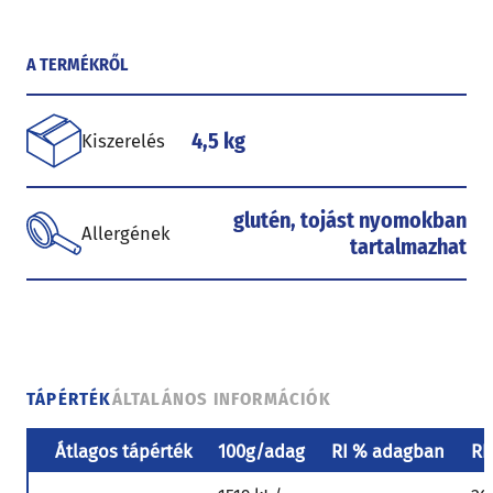
A TERMÉKRŐL
4,5 kg
Kiszerelés
glutén, tojást nyomokban
Allergének
tartalmazhat
TÁPÉRTÉK
ÁLTALÁNOS INFORMÁCIÓK
Átlagos tápérték
100g/adag
RI % adagban
RI