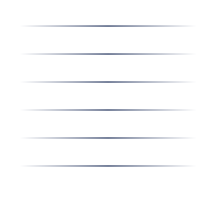
Dolgozz nálunk
Hírek
Kapcsolat
Amiben egyetértünk
Nyereményjáték
Nyílt nap
Részvényesi hirdetmények