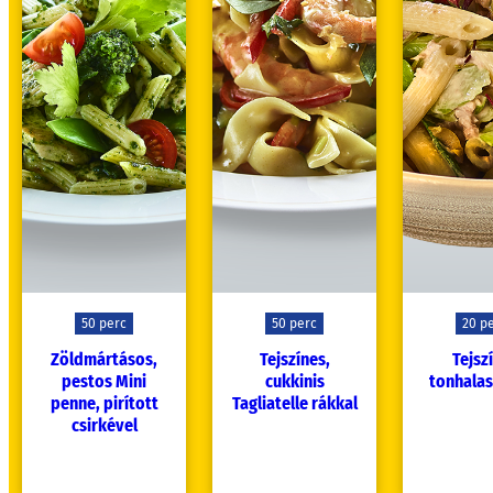
50 perc
50 perc
20 p
Zöldmártásos,
Tejszínes,
Tejsz
pestos Mini
cukkinis
tonhalas
penne, pirított
Tagliatelle rákkal
csirkével