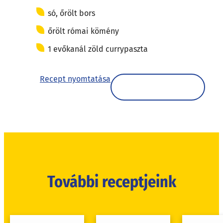
só, őrölt bors
őrölt római kömény
1 evőkanál zöld currypaszta
Recept nyomtatása
További receptjeink