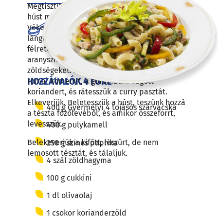
Megtisztítjuk, megmossuk a zöldségeket. A
húst megtisztítjuk, lemossuk, és leszárítjuk.
haladó
Vékony csíkokra vágjuk. Az olaj felén, erős
lángon megpirítjuk, sózzuk, borsozzuk, és
félretesszük. Az olaj másik felén, erős lángon
aranyszínűre megpirítjuk a csíkokra vágott
zöldségeket. Sózzuk, borsozzuk, rászórjuk a
HOZZÁVALÓK 4 FŐRE
római köményt, a gorombára vágott
koriandert, és rátesszük a curry pasztát.
Elkeverjük. Beletesszük a húst, teszünk hozzá
400 g Gyermelyi 4 tojásos szarvacska
a tészta főzőlevéből, és amikor összeforrt,
levesszük.
400 g pulykamell
Belekeverjük a kifőtt, leszűrt, de nem
250 g színes paprika
lemosott tésztát, és tálaljuk.
4 szál zöldhagyma
100 g cukkini
1 dl olívaolaj
1 csokor korianderzöld