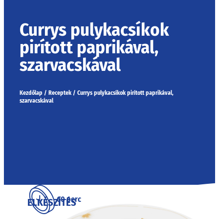
Currys pulykacsíkok
pirított paprikával,
szarvacskával
Kezdőlap
/
Receptek
/
Currys pulykacsíkok pirított paprikával,
szarvacskával
60 perc
ELKÉSZÍTÉS