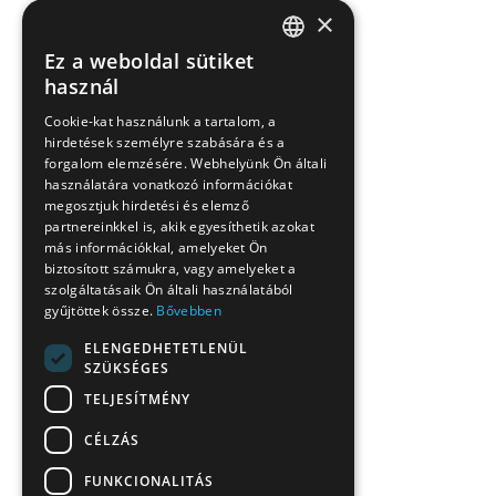
×
Ez a weboldal sütiket
HUNGARIAN
használ
EN
Cookie-kat használunk a tartalom, a
hirdetések személyre szabására és a
SK
forgalom elemzésére. Webhelyünk Ön általi
RO
használatára vonatkozó információkat
megosztjuk hirdetési és elemző
partnereinkkel is, akik egyesíthetik azokat
más információkkal, amelyeket Ön
biztosított számukra, vagy amelyeket a
szolgáltatásaik Ön általi használatából
gyűjtöttek össze.
Bővebben
ELENGEDHETETLENÜL
SZÜKSÉGES
TELJESÍTMÉNY
CÉLZÁS
FUNKCIONALITÁS