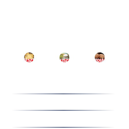
Ugrás
a
HU
tartalomhoz
MENÜ
TÉSZTA
LISZT
TOJÁS
Termékek
Receptek
Cégünkről