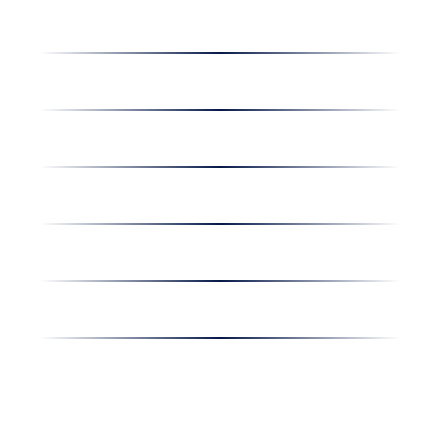
Dolgozz nálunk
Hírek
Kapcsolat
Amiben egyetértünk
Nyereményjáték
Nyílt nap
Részvényesi hirdetmények