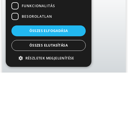
FUNKCIONALITÁS
BESOROLATLAN
ÖSSZES ELFOGADÁSA
ÖSSZES ELUTASÍTÁSA
RÉSZLETEK MEGJELENÍTÉSE
60 perc
Mustáros szűzpecsenye gőzgombóccal