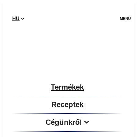
Ugrás
a
HU
tartalomhoz
MENÜ
TÉSZTA
LISZT
TOJÁS
Termékek
Receptek
Cégünkről