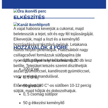
45 perc
ELKÉSZÍTÉS
félprofi
A vajat habosra keverjük a cukorral, majd
beletesszük a tejet, sót és egy fél tojássárgáját.
Elkeverjük, majd a liszt és a keményítő
hozzáadásával tésztává gyúrjuk. Letakarva
HOZZÁVALÓK 4 FŐRE
hűvös helyen pihentetjük. Habzsákból nagy
csillagcsővel formázzuk sütőpapírra (de
125 g Gyermelyi búzafinomliszt
nyomópisztollyal is lehet formázni), 30 db lesz
belőle. Tetejüket tetszés szerint díszíthetjük
100 g vaj
aszalt gyümölccsel, kandírozott gyümölccsel,
vagy szeletelt mandulával.
0, 5 dl tej
Előmelegített 180 C°-os sütőben 10-12 percig
50 g cukor
sütjük, majd hűtjük és dobozolhatjuk.
0, 5 csomag sütőpor
50 g étkezési keményítő