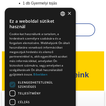
1 db Gyermelyi tojás
×
1 csipet só
Ez a weboldal sütiket
HUNGARIAN
használ
Recept nyomtatása
EN
Cookie-kat használunk a tartalom, a
hirdetések személyre szabására és a
SK
forgalom elemzésére. Webhelyünk Ön általi
RO
használatára vonatkozó információkat
megosztjuk hirdetési és elemző
partnereinkkel is, akik egyesíthetik azokat
más információkkal, amelyeket Ön
biztosított számukra, vagy amelyeket a
szolgáltatásaik Ön általi használatából
További receptjeink
gyűjtöttek össze.
Bővebben
ELENGEDHETETLENÜL
SZÜKSÉGES
TELJESÍTMÉNY
CÉLZÁS