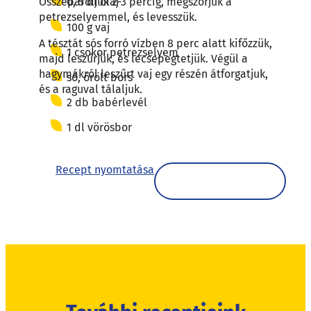
0, 5 dl olaj
Összepároljuk 2-3 percig, megszórjuk a
petrezselyemmel, és levesszük.
100 g vaj
A tésztát sós forró vízben 8 perc alatt kifőzzük,
1 csokor petrezselyem
majd leszűrjük, és lecsepegtetjük. Végül a
hagymákról leszűrt vaj egy részén átforgatjuk,
só, őrölt bors
és a raguval tálaljuk.
2 db babérlevél
1 dl vörösbor
Recept nyomtatása