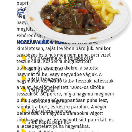
paprikát feketére sütjük láng felett, majd a
haladó
bőrét lekaparjuk, magjait eltávolítjuk.
Megtisztítjuk a húst, és 24 darabra vágjuk. A
hagymát finomra vágjuk, és az olajon
megfuttatjuk, majd rátesszük a húst.
Fehéredésig pirítjuk, majd sózzuk, borsozzuk,
HOZZÁVALÓK 4 FŐRE
rátesszük a babérlevelet, és letakarva
kíméletesen, saját levében pároljuk. Amikor
szükséges és a hús még nem puha, pici vizet
400 g Gyermelyi 4 tojásos orsó
teszünk alá. Közben a megtisztított
lilahagymát vékony cikkekre, a salotta
800 g marhahús
hagymát félbe, vagy negyedbe vágjuk. A
1 fej lilahagyma
hagymákat kis hőálló tálba tesszük, rátesszük
a vajat, és előmelegített 120oC-os sütőbe
1 fej hagyma
tesszük 60-80 percre, míg a hagyma meg nem
puhul. Amikor a hús roppanósan puha lesz,
3 szál zöldhagyma
ráöntjük a bort, és készre pároljuk. A végén
5 fej salotta hagyma
beletesszük a nagyobb darabokra vágott
zöldhagymát, az összevágott sült paprikát, és
2 db kápia paprika
a lecsepegtetett puha hagymákat.