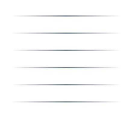
Dolgozz nálunk
Hírek
Kapcsolat
Amiben egyetértünk
Nyereményjáték
Nyílt nap
Részvényesi hirdetmények