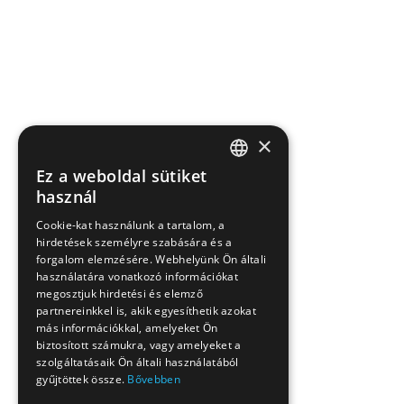
×
Ez a weboldal sütiket
HUNGARIAN
használ
EN
Cookie-kat használunk a tartalom, a
hirdetések személyre szabására és a
SK
forgalom elemzésére. Webhelyünk Ön általi
RO
használatára vonatkozó információkat
megosztjuk hirdetési és elemző
partnereinkkel is, akik egyesíthetik azokat
más információkkal, amelyeket Ön
biztosított számukra, vagy amelyeket a
szolgáltatásaik Ön általi használatából
gyűjtöttek össze.
Bővebben