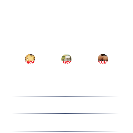
Ugrás
a
HU
tartalomhoz
MENÜ
TÉSZTA
LISZT
TOJÁS
Termékek
Receptek
Cégünkről