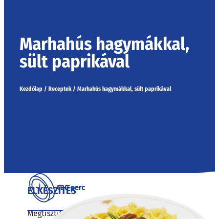
Marhahús hagymákkal,
sült paprikával
Kezdőlap
/
Receptek
/
Marhahús hagymákkal, sült paprikával
100 perc
ELKÉSZÍTÉS
Megtisztítjuk, megmossuk a zöldségeket. A