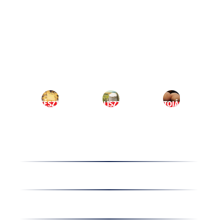
Ugrás
a
HU
tartalomhoz
MENÜ
TÉSZTA
LISZT
TOJÁS
Termékek
Receptek
Cégünkről