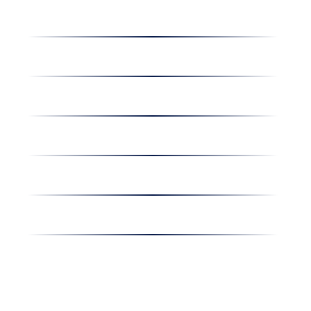
Dolgozz nálunk
Hírek
Kapcsolat
Amiben egyetértünk
Nyereményjáték
Nyílt nap
Részvényesi hirdetmények