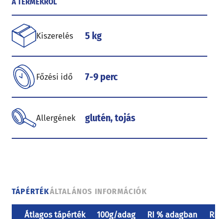
A TERMÉKRŐL
5 kg
Kiszerelés
7-9 perc
Főzési idő
glutén, tojás
Allergének
TÁPÉRTÉK
ÁLTALÁNOS INFORMÁCIÓK
Átlagos tápérték
100g/adag
RI % adagban
RI