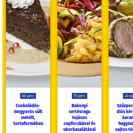
60 perc
70 perc
40 p
Csokoládés-
Bakonyi
Szűzpe
mogyorós sült
sertésragu
diós ké
metélt,
tojásos
karam
tortaformában
copfocskával és
hagymá
uborkasalátával
sajtos té