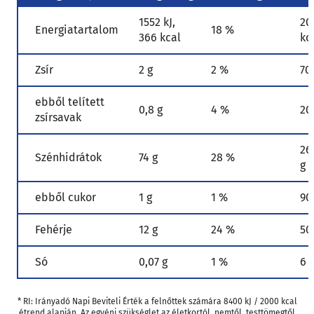
1552 kJ,
20
Energiatartalom
18 %
366 kcal
kc
Zsír
2 g
2 %
70
ebből telített
0,8 g
4 %
20
zsírsavak
26
Szénhidrátok
74 g
28 %
g
ebből cukor
1 g
1 %
90
Fehérje
12 g
24 %
50
Só
0,07 g
1 %
6 
* RI: Irányadó Napi Beviteli Érték a felnőttek számára 8400 kJ / 2000 kcal
étrend alapján. Az egyéni szükséglet az életkortól, nemtől, testtömegtől