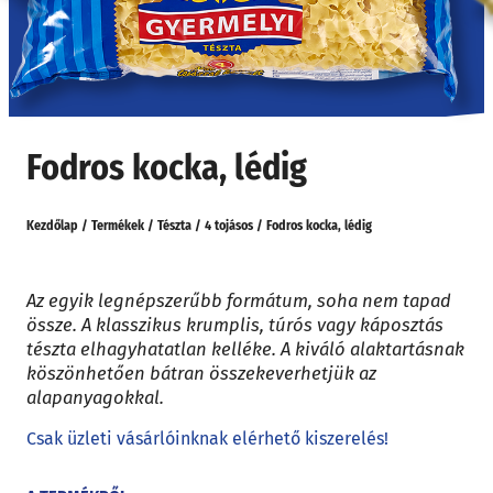
Fodros kocka, lédig
Kezdőlap
/
Termékek
/
Tészta
/
4 tojásos
/
Fodros kocka, lédig
Az egyik legnépszerűbb formátum, soha nem tapad
össze. A klasszikus krumplis, túrós vagy káposztás
tészta elhagyhatatlan kelléke. A kiváló alaktartásnak
köszönhetően bátran összekeverhetjük az
alapanyagokkal.
Csak üzleti vásárlóinknak elérhető kiszerelés!