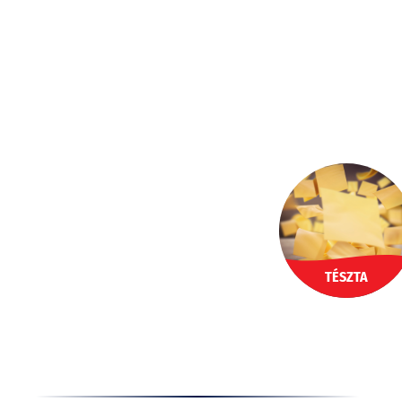
Ugrás
a
HU
tartalomhoz
TÉSZTA
Termékek