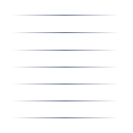
Receptek
Cégünkről
Dolgozz nálunk
Hírek
Kapcsolat
Amiben egyetértünk
Nyereményjáték
Nyílt nap