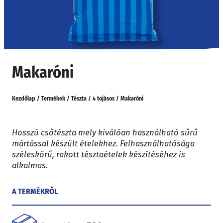
Makaróni
Kezdőlap
/
Termékek
/
Tészta
/
4 tojásos
/
Makaróni
Hosszú csőtészta mely kiválóan használható sűrű
mártással készült ételekhez. Felhasználhatósága
széleskörű, rakott tésztaételek készítéséhez is
alkalmas.
A TERMÉKRŐL