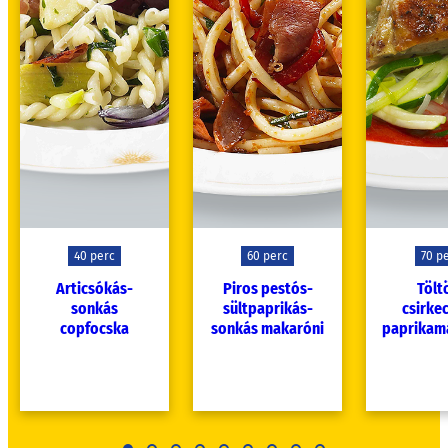
40 perc
60 perc
70 p
Articsókás-
Piros pestós-
Tölt
sonkás
sültpaprikás-
csirk
copfocska
sonkás makaróni
paprikam