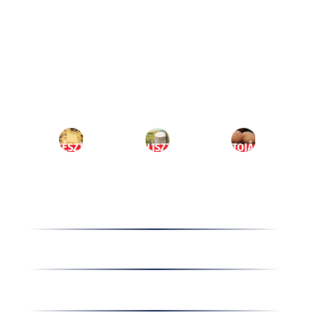
Ugrás
a
HU
tartalomhoz
MENÜ
TÉSZTA
LISZT
TOJÁS
Termékek
Receptek
Cégünkről