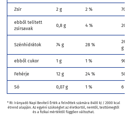
Zsír
2 g
2 %
70
ebből telített
0,8 g
4 %
20
zsírsavak
26
Szénhidrátok
74 g
28 %
g
ebből cukor
1 g
1 %
90
Fehérje
12 g
24 %
50
Só
0,07 g
1 %
6 
* RI: Irányadó Napi Beviteli Érték a felnőttek számára 8400 kJ / 2000 kcal
étrend alapján. Az egyéni szükséglet az életkortól, nemtől, testtömegtől
és a fizikai mértéktől függően változhat.