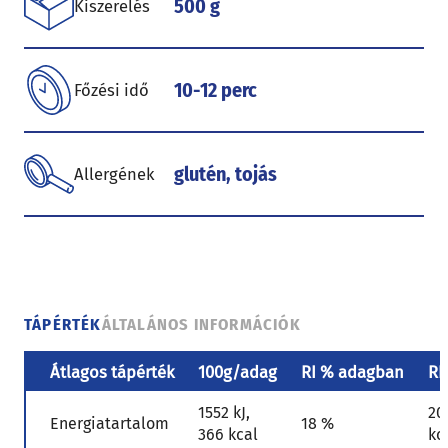
500 g
Kiszerelés
10-12 perc
Főzési idő
glutén, tojás
Allergének
TÁPÉRTÉK
ÁLTALÁNOS INFORMÁCIÓK
Átlagos tápérték
100g/adag
RI % adagban
RI
1552 kJ,
20
Energiatartalom
18 %
366 kcal
kc