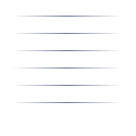
Dolgozz nálunk
Hírek
Kapcsolat
Amiben egyetértünk
Nyereményjáték
Nyílt nap
Részvényesi hirdetmények