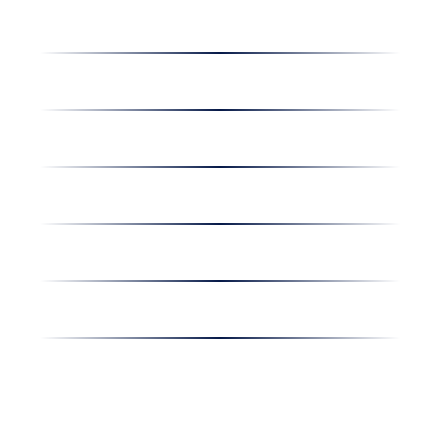
Dolgozz nálunk
Hírek
Kapcsolat
Amiben egyetértünk
Nyereményjáték
Nyílt nap
Részvényesi hirdetmények