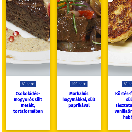
60 perc
100 perc
60 p
Csokoládés-
Marhahús
Körtés-f
mogyorós sült
hagymákkal, sült
sül
metélt,
paprikával
tésztata
tortaformában
vaníliaön
hab