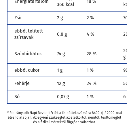
Energiatartalom
18 %
366 kcal
kc
Zsír
2 g
2 %
70
ebből telített
0,8 g
4 %
20
zsírsavak
26
Szénhidrátok
74 g
28 %
g
ebből cukor
1 g
1 %
90
Fehérje
12 g
24 %
50
Só
0,07 g
1 %
6 
* RI: Irányadó Napi Beviteli Érték a felnőttek számára 8400 kJ / 2000 kcal
étrend alapján. Az egyéni szükséglet az életkortól, nemtől, testtömegtől
és a fizikai mértéktől függően változhat.