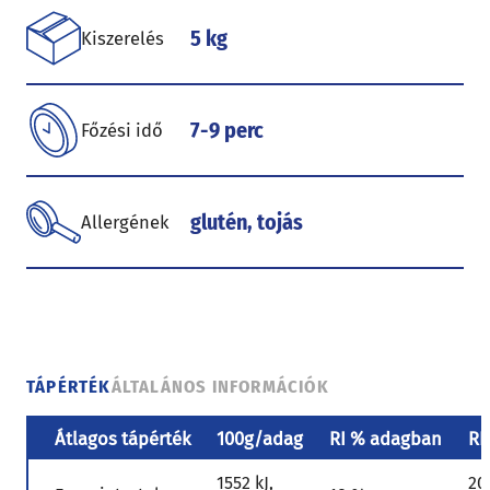
5 kg
Kiszerelés
7-9 perc
Főzési idő
glutén, tojás
Allergének
TÁPÉRTÉK
ÁLTALÁNOS INFORMÁCIÓK
Átlagos tápérték
100g/adag
RI % adagban
RI
1552 kJ,
20