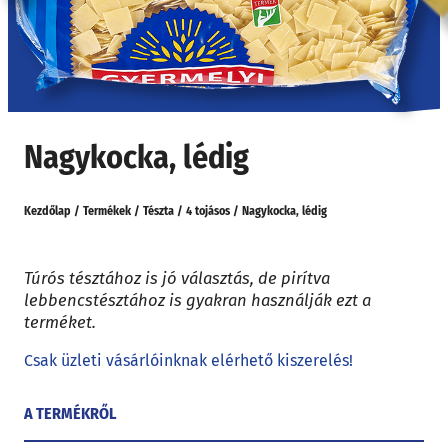
Nagykocka, lédig
Kezdőlap
/
Termékek
/
Tészta
/
4 tojásos
/
Nagykocka, lédig
Túrós tésztához is jó választás, de pirítva
lebbencstésztához is gyakran használják ezt a
terméket.
Csak üzleti vásárlóinknak elérhető kiszerelés!
A TERMÉKRŐL