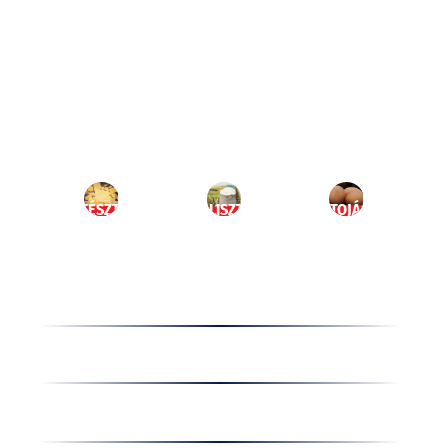
Ugrás
a
HU
tartalomhoz
MENÜ
TÉSZTA
LISZT
TOJÁS
Termékek
Receptek
Cégünkről