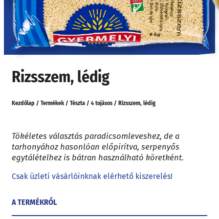
Rizsszem, lédig
Kezdőlap
/
Termékek
/
Tészta
/
4 tojásos
/
Rizsszem, lédig
Tökéletes választás paradicsomleveshez, de a
tarhonyához hasonlóan előpirítva, serpenyős
egytálételhez is bátran használható köretként.
Csak üzleti vásárlóinknak elérhető kiszerelés!
A TERMÉKRŐL