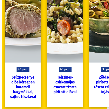
40 perc
60 perc
35 p
Szűzpecsenye
Tejszínes-
Zölds
diós kéregben
csirkemájas
pirított
karamell
csavart tészta
tészta cs
hagymákkal,
pirított dióval
tojás
sajtos tésztával