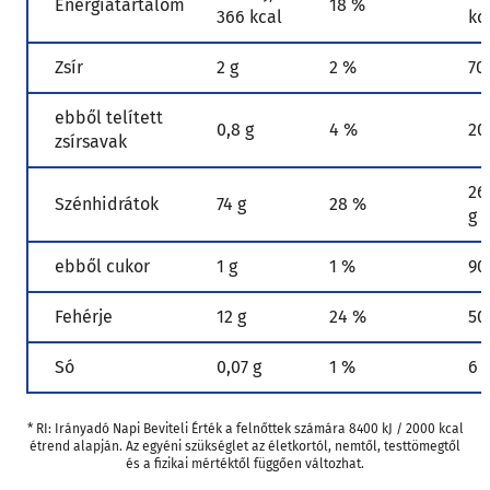
Energiatartalom
18 %
366 kcal
kc
Zsír
2 g
2 %
70
ebből telített
0,8 g
4 %
20
zsírsavak
26
Szénhidrátok
74 g
28 %
g
ebből cukor
1 g
1 %
90
Fehérje
12 g
24 %
50
Só
0,07 g
1 %
6 
* RI: Irányadó Napi Beviteli Érték a felnőttek számára 8400 kJ / 2000 kcal
étrend alapján. Az egyéni szükséglet az életkortól, nemtől, testtömegtől
és a fizikai mértéktől függően változhat.