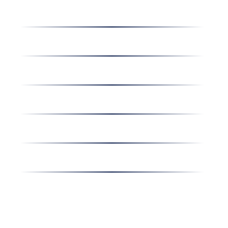
Dolgozz nálunk
Hírek
Kapcsolat
Amiben egyetértünk
Nyereményjáték
Nyílt nap
Részvényesi hirdetmények