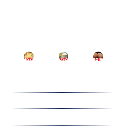
Ugrás
a
HU
tartalomhoz
MENÜ
TÉSZTA
LISZT
TOJÁS
Termékek
Receptek
Cégünkről