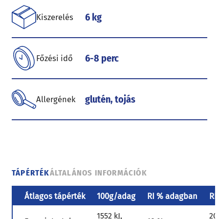
6 kg
Kiszerelés
6-8 perc
Főzési idő
glutén, tojás
Allergének
TÁPÉRTÉK
ÁLTALÁNOS INFORMÁCIÓK
Átlagos tápérték
100g/adag
RI % adagban
RI
1552 kJ,
20