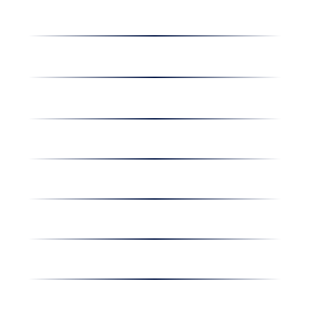
Receptek
Cégünkről
Dolgozz nálunk
Hírek
Kapcsolat
Amiben egyetértünk
Nyereményjáték
Nyílt nap