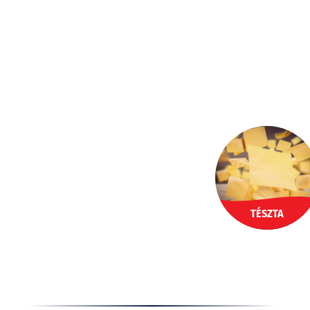
Ugrás
a
HU
tartalomhoz
TÉSZTA
Termékek