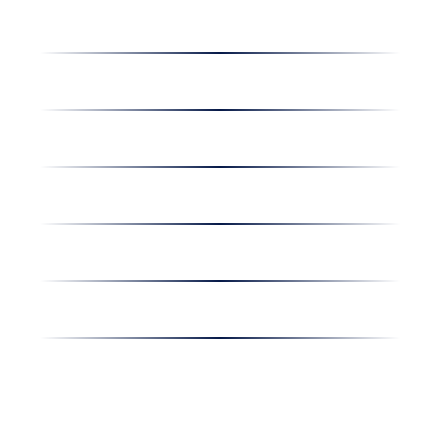
Dolgozz nálunk
Hírek
Kapcsolat
Amiben egyetértünk
Nyereményjáték
Nyílt nap
Részvényesi hirdetmények