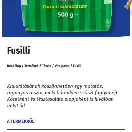
Fusilli
Kezdőlap
/
Termékek
/
Tészta
/
Vita pasta
/
Fusilli
Kialakításának köszönhetően egy mutatós,
ruganyos tészta, mely bármilyen szószt foglyul ejt.
Köretként és tésztasaláta alapjaként is kiválóan
helyt áll.
A TERMÉKRŐL