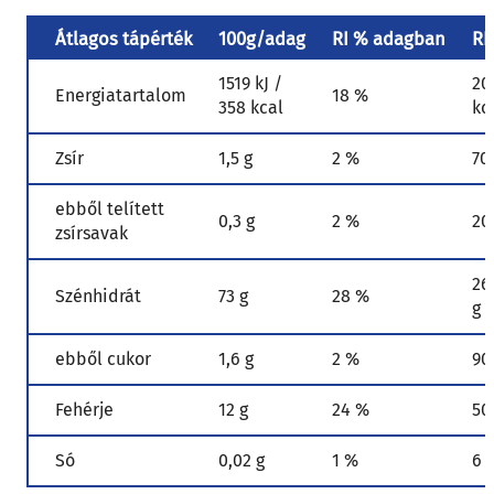
Átlagos tápérték
100g/adag
RI % adagban
RI
1519 kJ /
20
Energiatartalom
18 %
358 kcal
kc
Zsír
1,5 g
2 %
70
ebből telített
0,3 g
2 %
20
zsírsavak
26
Szénhidrát
73 g
28 %
g
ebből cukor
1,6 g
2 %
90
Fehérje
12 g
24 %
50
Só
0,02 g
1 %
6 