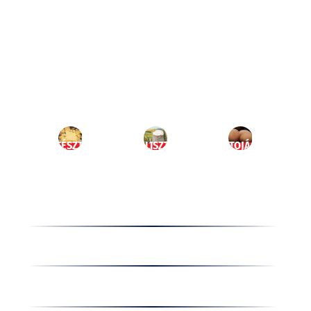
Ugrás
a
HU
tartalomhoz
MENÜ
TÉSZTA
LISZT
TOJÁS
Termékek
Receptek
Cégünkről