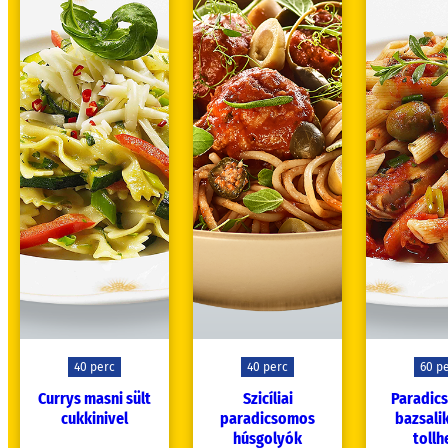
40 perc
40 perc
60 p
Currys masni sült
Szicíliai
Paradic
cukkinivel
paradicsomos
bazsal
húsgolyók
tollh