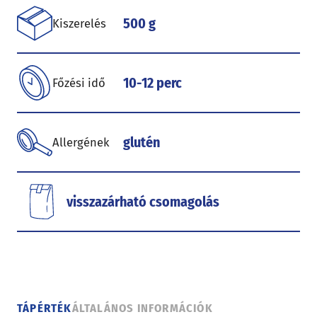
500 g
Kiszerelés
10-12 perc
Főzési idő
glutén
Allergének
visszazárható csomagolás
TÁPÉRTÉK
ÁLTALÁNOS INFORMÁCIÓK