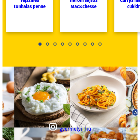
Tejszínes
Három sajtos
Currys ma
tonhalas penne
Mac&chesse
cukkin
gyermelyi_hu