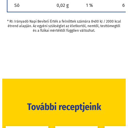
Só
0,02 g
1 %
6 
* RI: Irányadó Napi Beviteli Érték a felnőttek számára 8400 kJ / 2000 kcal
étrend alapján. Az egyéni szükséglet az életkortól, nemtől, testtömegtől
és a fizikai mértéktől függően változhat.
További receptjeink