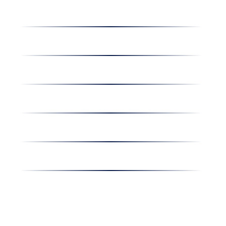
Dolgozz nálunk
Hírek
Kapcsolat
Amiben egyetértünk
Nyereményjáték
Nyílt nap
Részvényesi hirdetmények