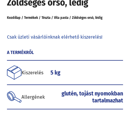
Zöldséges orsó, lédig
Kezdőlap
/
Termékek
/
Tészta
/
Vita pasta
/
Zöldséges orsó, lédig
Csak üzleti vásárlóinknak elérhető kiszerelés!
A TERMÉKRŐL
5 kg
Kiszerelés
glutén, tojást nyomokban
Allergének
tartalmazhat