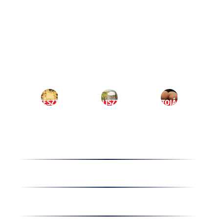
Ugrás
a
HU
tartalomhoz
MENÜ
TÉSZTA
LISZT
TOJÁS
Termékek
Receptek
Cégünkről