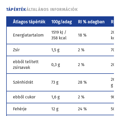
TÁPÉRTÉK
ÁLTALÁNOS INFORMÁCIÓK
Átlagos tápérték
100g/adag
RI % adagban
RI
1519 kJ /
20
Energiatartalom
18 %
358 kcal
kc
Zsír
1,5 g
2 %
70
ebből telített
0,3 g
2 %
20
zsírsavak
26
Szénhidrát
73 g
28 %
g
ebből cukor
1,6 g
2 %
90
Fehérje
12 g
24 %
50